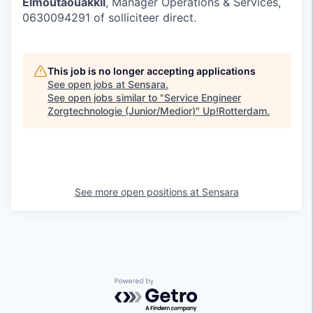
Elmoutaouakkil
, Manager Operations & Services,
0630094291 of solliciteer direct.
This job is no longer accepting applications
See open jobs at
Sensara
.
See open jobs similar to "
Service Engineer
Zorgtechnologie (Junior/Medior)
"
Up!Rotterdam
.
See more open positions at
Sensara
Powered by Getro.com