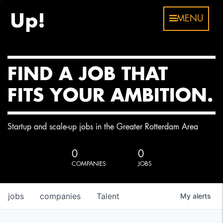
MENU
FIND A JOB THAT
FITS YOUR AMBITION.
Startup and scale-up jobs in the Greater Rotterdam Area
0
0
COMPANIES
JOBS
jobs
companies
Talent
My
alerts