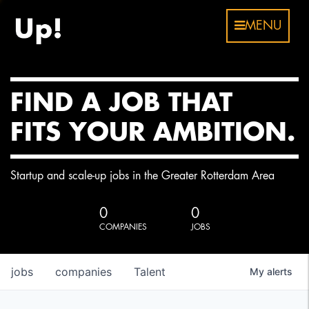
MENU
FIND A JOB THAT
FITS YOUR AMBITION.
Startup and scale-up jobs in the Greater Rotterdam Area
0
0
COMPANIES
JOBS
jobs
companies
Talent
My
alerts