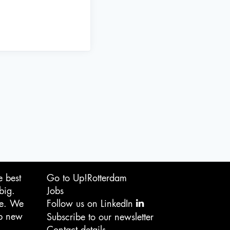
e best
Go to Up!Rotterdam
big.
Jobs
ge. We
Follow us on LinkedIn
op new
Subscribe to our newsletter
Contact details