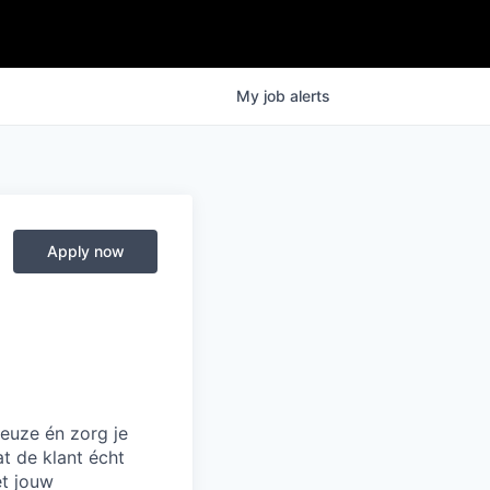
My
job
alerts
Apply now
euze én zorg je
at de klant écht
et jouw