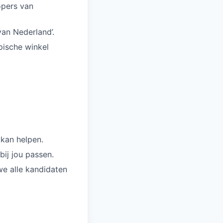
opers van
van Nederland’.
pische winkel
 kan helpen.
ij jou passen.
we alle kandidaten