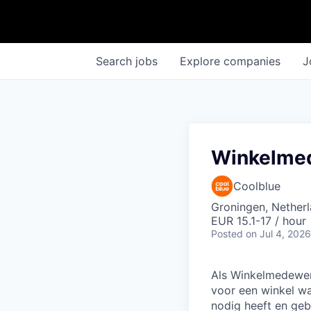
Search
jobs
Explore
companies
J
Winkelme
Coolblue
Groningen, Nether
EUR 15.1-17 / hour
Posted
on Jul 4, 2026
Als Winkelmedewerk
voor een winkel waa
nodig heeft en geb