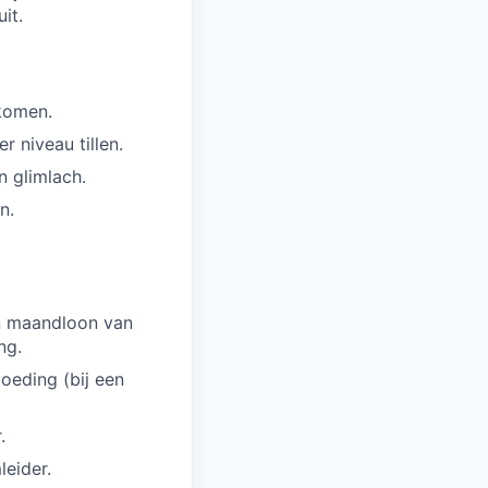
it.
 komen.
r niveau tillen.
n glimlach.
n.
en maandloon van
ng.
oeding (bij een
.
eider.