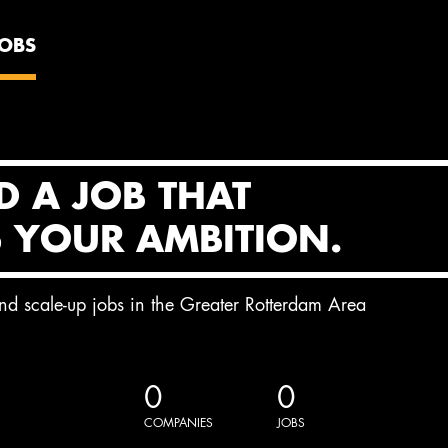
JOBS
D A JOB THAT
S YOUR AMBITION.
and scale-up jobs in the Greater Rotterdam Area
0
0
COMPANIES
JOBS