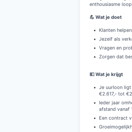
enthousiasme loopt
💪 Wat je doet
Klanten helpen
Jezelf als ver
Vragen en prob
Zorgen dat bes
💶 Wat je krijgt
Je uurloon lig
€2.617,- tot €2
Ieder jaar omh
afstand vanaf 
Een contract v
Groeimogelijkh