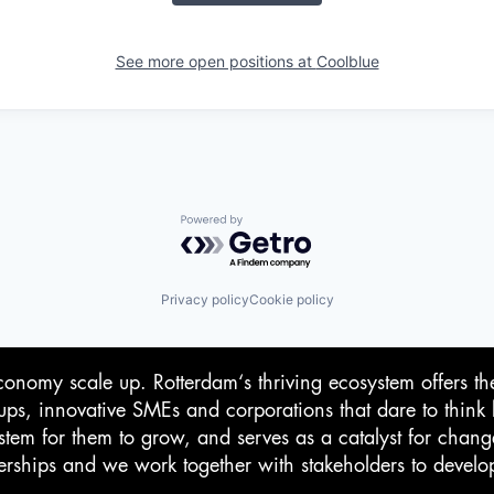
See more open positions at
Coolblue
Powered by Getro.com
Privacy policy
Cookie policy
conomy scale up. Rotterdam‘s thriving ecosystem offers th
-ups, innovative SMEs and corporations that dare to think 
stem for them to grow, and serves as a catalyst for chan
rtnerships and we work together with stakeholders to devel