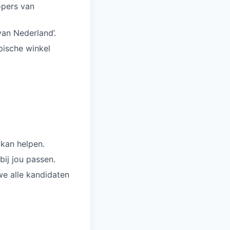
opers van
van Nederland’.
pische winkel
 kan helpen.
ij jou passen.
we alle kandidaten