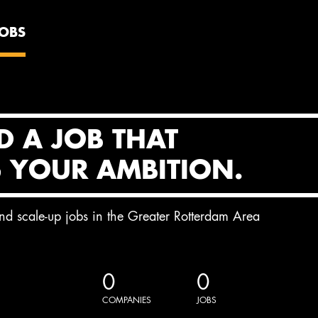
JOBS
D A JOB THAT
S YOUR AMBITION.
and scale-up jobs in the Greater Rotterdam Area
0
0
COMPANIES
JOBS