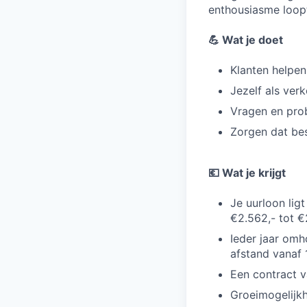
enthousiasme loopt
💪 Wat je doet
Klanten helpen
Jezelf als ver
Vragen en prob
Zorgen dat bes
💶 Wat je krijgt
Je uurloon lig
€2.562,- tot €
Ieder jaar omh
afstand vanaf 
Een contract v
Groeimogelijkh