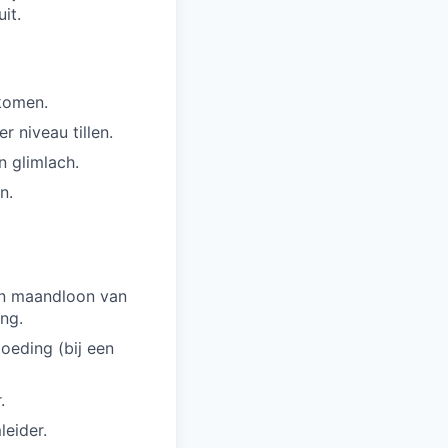
it.
 komen.
r niveau tillen.
n glimlach.
n.
een maandloon van
ing.
oeding (bij een
.
eider.