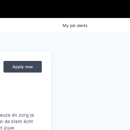
My
job
alerts
Apply now
euze én zorg je
at de klant écht
et jouw