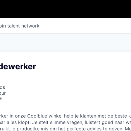
oin talent network
dewerker
nds
our
26
er in onze Coolblue winkel help je klanten met de beste k
r alles klopt. Je stelt slimme vragen, luistert goed naar w
ruikt je productkennis om het perfecte advies te geven. M