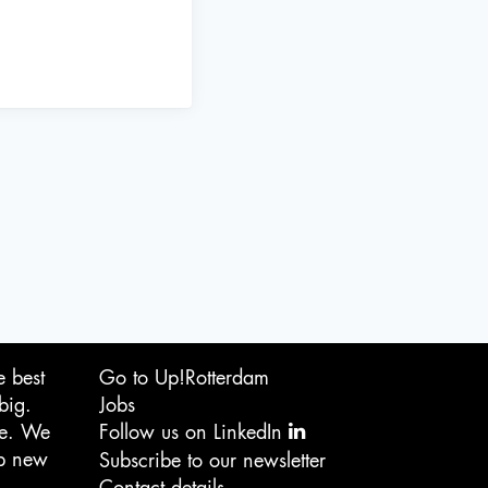
e best
Go to Up!Rotterdam
big.
Jobs
ge. We
Follow us on LinkedIn
op new
Subscribe to our newsletter
Contact details