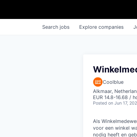
Search
jobs
Explore
companies
J
Winkelme
Coolblue
Alkmaar, Netherla
EUR 14.8-16.68 / h
Posted
on Jun 17, 20
Als Winkelmedewerk
voor een winkel waa
nodig heeft en geb