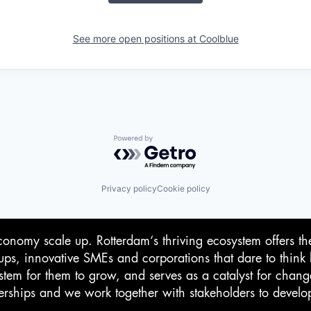
See more open positions at
Coolblue
Powered by Getro.com
Privacy policy
Cookie policy
conomy scale up. Rotterdam‘s thriving ecosystem offers th
-ups, innovative SMEs and corporations that dare to think 
stem for them to grow, and serves as a catalyst for chan
rtnerships and we work together with stakeholders to devel