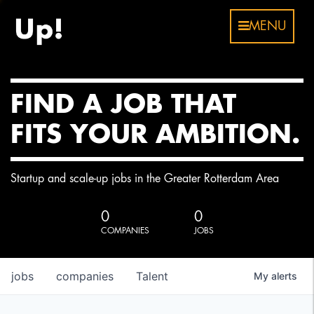
MENU
FIND A JOB THAT
FITS YOUR AMBITION.
Startup and scale-up jobs in the Greater Rotterdam Area
0
0
COMPANIES
JOBS
jobs
companies
Talent
My
alerts