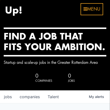
MENU
FIND A JOB THAT
FITS YOUR AMBITION.
Startup and scale-up jobs in the Greater Rotterdam Area
0
0
COMPANIES
JOBS
jobs
companies
Talent
My
alerts