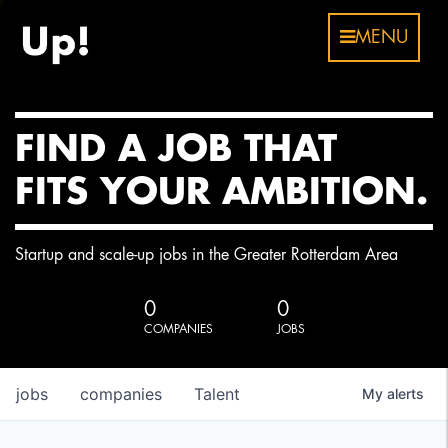
MENU
FIND A JOB THAT
FITS YOUR AMBITION.
Startup and scale-up jobs in the Greater Rotterdam Area
0
0
COMPANIES
JOBS
jobs
companies
Talent
My
alerts