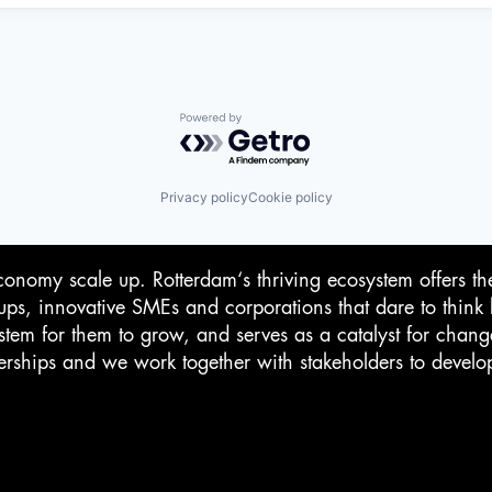
Powered by Getro.com
Privacy policy
Cookie policy
conomy scale up. Rotterdam‘s thriving ecosystem offers th
-ups, innovative SMEs and corporations that dare to think 
stem for them to grow, and serves as a catalyst for chan
rtnerships and we work together with stakeholders to devel