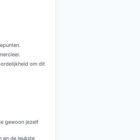
iepunten.
mercieel.
ordelijkheid om dit
je gewoon jezelf
n en de leukste