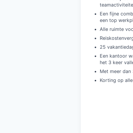
teamactiviteite
Een fijne comb
een top werkpl
Alle ruimte voo
Reiskostenverg
25 vakantiedag
Een kantoor wa
het 3 keer vall
Met meer dan 3
Korting op all