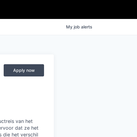
My
job
alerts
Apply now
ctreis van het
ervoor dat ze het
 die het verschil