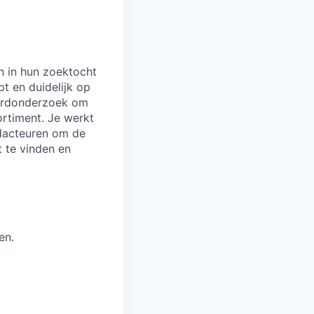
n in hun zoektocht
pt en duidelijk op
oordonderzoek om
ortiment. Je werkt
dacteuren om de
t te vinden en
en.