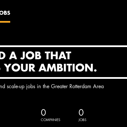
JOBS
D A JOB THAT
S YOUR AMBITION.
and scale-up jobs in the Greater Rotterdam Area
0
0
COMPANIES
JOBS