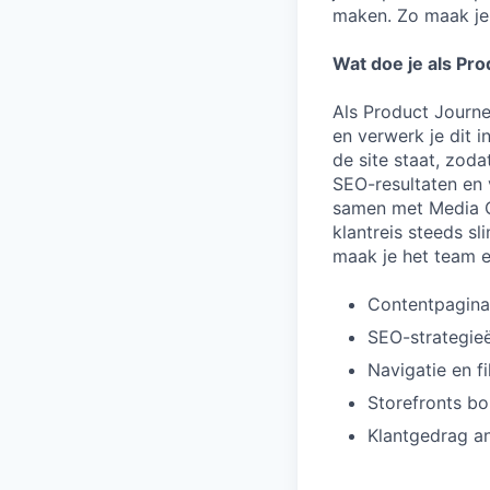
maken. Zo maak je 
Wat doe je als Pr
Als Product Journe
en verwerk je dit i
de site staat, zod
SEO-resultaten en 
samen met Media C
klantreis steeds sl
maak je het team e
Contentpagina’
SEO-strategie
Navigatie en f
Storefronts b
Klantgedrag an