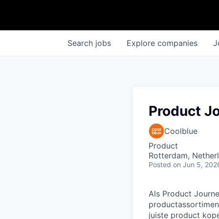
Search
jobs
Explore
companies
J
Product J
Coolblue
Product
Rotterdam, Nether
Posted
on Jun 5, 202
Als Product Journe
productassortiment.
juiste product kop