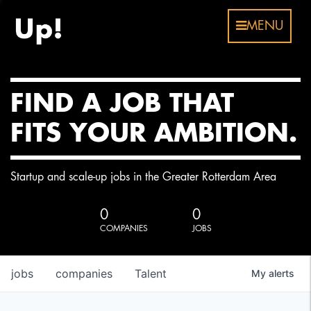
MENU
FIND A JOB THAT
FITS YOUR AMBITION.
Startup and scale-up jobs in the Greater Rotterdam Area
0
0
COMPANIES
JOBS
jobs
companies
Talent
My
alerts