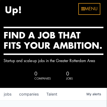
MENU
FIND A JOB THAT
FITS YOUR AMBITION.
Startup and scale-up jobs in the Greater Rotterdam Area
0
0
COMPANIES
JOBS
jobs
companies
Talent
My
alerts