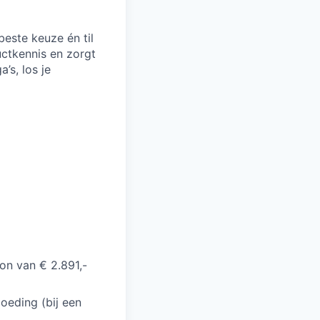
este keuze én til
uctkennis en zorgt
’s, los je
on van € 2.891,-
oeding (bij een