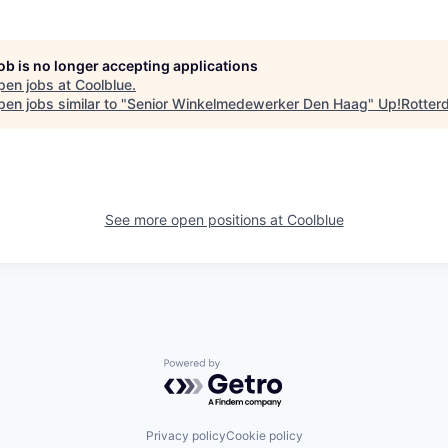
job is no longer accepting applications
pen jobs at
Coolblue
.
en jobs similar to "
Senior Winkelmedewerker Den Haag
"
Up!Rotter
See more open positions at
Coolblue
Powered by Getro.com
Privacy policy
Cookie policy