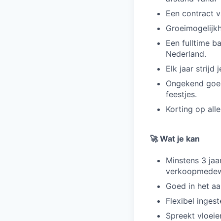
Een contract v
Groeimogelijkh
Een fulltime b
Nederland.
Elk jaar strijd
Ongekend goed
feestjes.
Korting op all
🚀 Wat je kan
Minstens 3 jaa
verkoopmedew
Goed in het aa
Flexibel inges
Spreekt vloeie