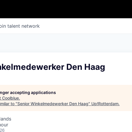
oin talent network
nkelmedewerker Den Haag
longer accepting applications
t
Coolblue
.
milar to "
Senior Winkelmedewerker Den Haag
"
Up!Rotterdam
.
lands
hour
026