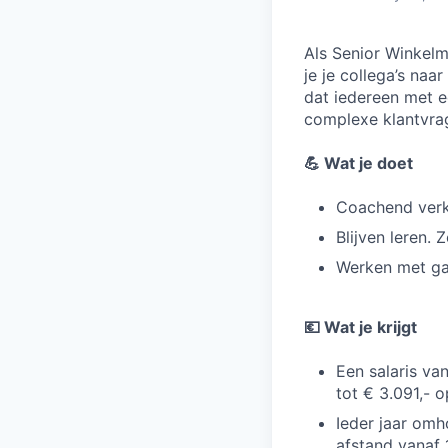
Als Senior Winkelm
je je collega’s naa
dat iedereen met ee
complexe klantvra
💪 Wat je doet
Coachend verko
Blijven leren. Z
Werken met ga
💶 Wat je krijgt
Een salaris va
tot € 3.091,- o
Ieder jaar omh
afstand vanaf 