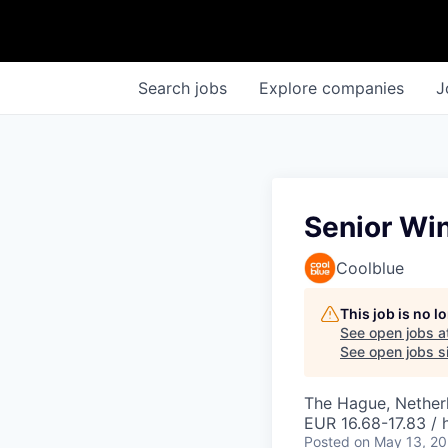
Search
jobs
Explore
companies
J
Senior Wi
Coolblue
This job is no 
See open jobs a
See open jobs si
The Hague, Nether
EUR 16.68-17.83 / 
Posted
on May 13, 2