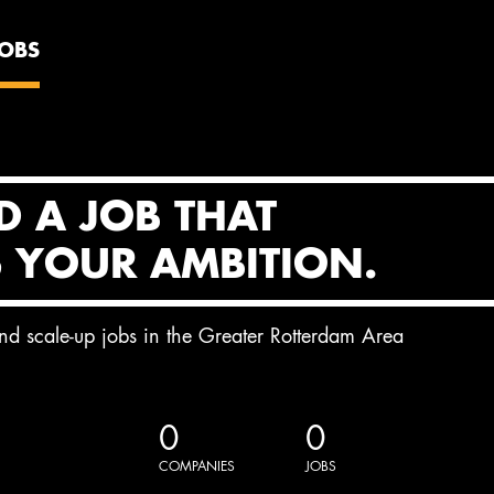
JOBS
D A JOB THAT
S YOUR AMBITION.
and scale-up jobs in the Greater Rotterdam Area
0
0
COMPANIES
JOBS