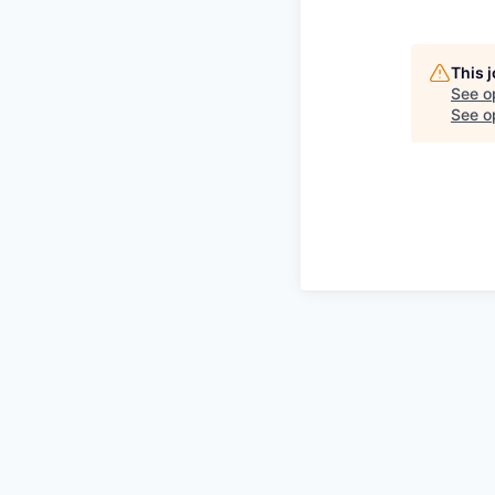
This 
See o
See op