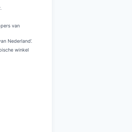
.
opers van
van Nederland’.
pische winkel