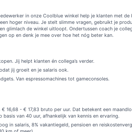
edewerker in onze Coolblue winkel help je klanten met de b
r een hoger niveau. Je stelt slimme vragen, gebruikt je prod
n glimlach de winkel uitloopt. Ondertussen coach je collega
gen op en denk je mee over hoe het nóg beter kan.
pen. Jij helpt klanten én collega’s verder.
odat jij groeit en je salaris ook.
dgets. Van espressomachines tot gameconsoles.
n € 16,68 - € 17,83 bruto per uur. Dat betekent een maandlo
p basis van 40 uur, afhankelijk van kennis en ervaring.
oog in salaris, 8% vakantiegeld, pensioen en reiskostenverg
10 km of meer).