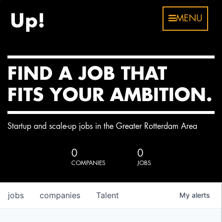
MENU
FIND A JOB THAT
FITS YOUR AMBITION.
Startup and scale-up jobs in the Greater Rotterdam Area
0
0
COMPANIES
JOBS
jobs
companies
Talent
My
alerts