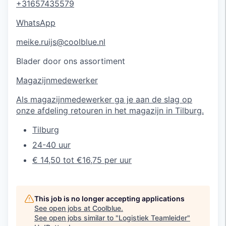
+31657435579
WhatsApp
meike.ruijs@coolblue.nl
Blader door ons assortiment
Magazijnmedewerker
Als magazijnmedewerker ga je aan de slag op
onze afdeling retouren in het magazijn in Tilburg.
Tilburg
24-40 uur
€ 14,50 tot €16,75 per uur
This job is no longer accepting applications
See open jobs at
Coolblue
.
See open jobs similar to "
Logistiek Teamleider
"