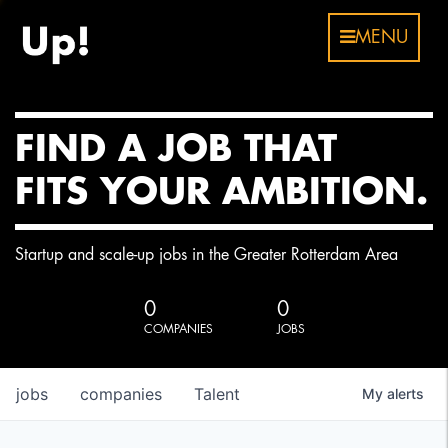
MENU
FIND A JOB THAT
FITS YOUR AMBITION.
Startup and scale-up jobs in the Greater Rotterdam Area
0
0
COMPANIES
JOBS
jobs
companies
Talent
My
alerts