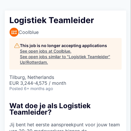
Logistiek Teamleider
Coolblue
This job is no longer accepting applications
See open jobs at
Coolblue
.
See open jobs similar to "
Logistiek Teamleider
"
Up!Rotterdam
.
Tilburg, Netherlands
EUR 3,244-4,575 / month
Posted
6+ months ago
Wat doe je als Logistiek
Teamleider?
Jij bent het eerste aanspreekpunt voor jouw team
van 20-30 medewerkers binnen de