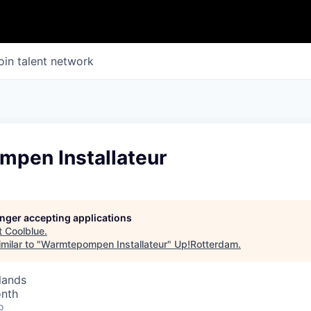
oin talent network
pen Installateur
longer accepting applications
t
Coolblue
.
milar to "
Warmtepompen Installateur
"
Up!Rotterdam
.
lands
onth
o