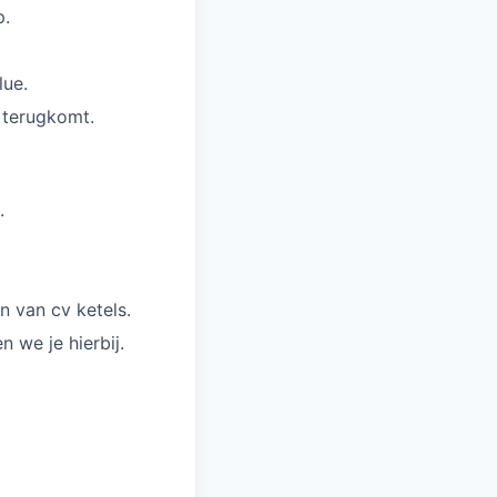
p.
lue.
e terugkomt.
.
n van cv ketels.
 we je hierbij.