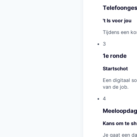
Telefoonge
't Is voor jou
Tijdens een ko
3
1e ronde
Startschot
Een digitaal s
van de job.
4
Meeloopdag
Kans om te sh
Je gaat een d