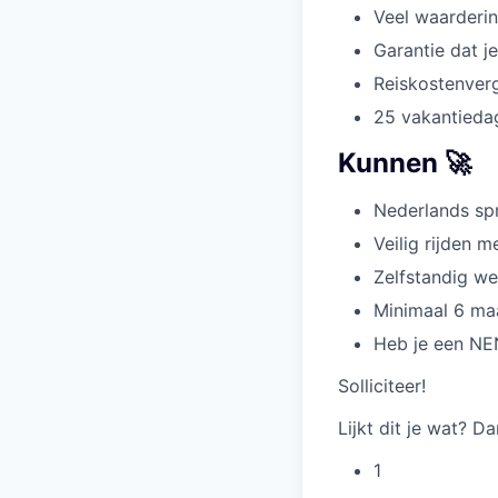
Veel waarderi
Garantie dat je
Reiskostenverg
25 vakantiedag
Kunnen 🚀
Nederlands spr
Veilig rijden m
Zelfstandig we
Minimaal 6 maa
Heb je een NEN
Solliciteer!
Lijkt dit je wat? Da
1