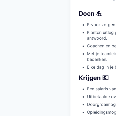
Doen 💪
Ervoor zorgen d
Klanten uitleg
antwoord.
Coachen en beg
Met je teamlei
bedenken.
Elke dag in je
Krijgen 💶
Een salaris va
Uitbetaalde ov
Doorgroeimogel
Opleidingsmoge