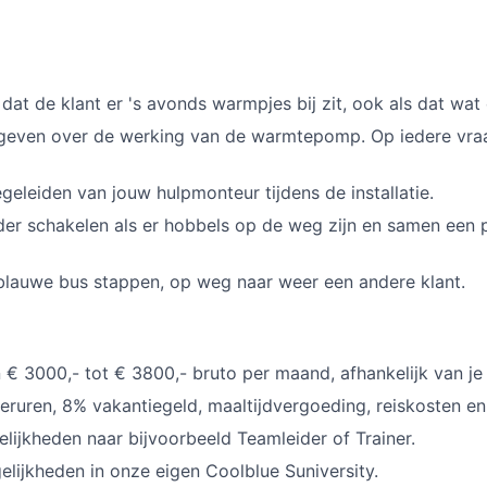
at de klant er 's avonds warmpjes bij zit, ook als dat wat e
 geven over de werking van de warmtepomp. Op iedere vraa
eleiden van jouw hulpmonteur tijdens de installatie.
der schakelen als er hobbels op de weg zijn en samen een
 blauwe bus stappen, op weg naar weer een andere klant.
n € 3000,- tot € 3800,- bruto per maand, afhankelijk van je 
eruren, 8% vakantiegeld, maaltijdvergoeding, reiskosten en
ijkheden naar bijvoorbeeld Teamleider of Trainer.
lijkheden in onze eigen Coolblue Suniversity.