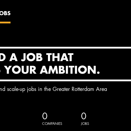
JOBS
D A JOB THAT
S YOUR AMBITION.
and scale-up jobs in the Greater Rotterdam Area
0
0
COMPANIES
JOBS