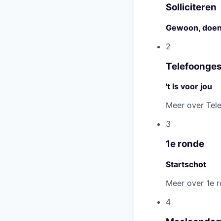
Solliciteren
Gewoon, doe
2
Telefoonge
't Is voor jou
Meer over Tel
3
1e ronde
Startschot
Meer over 1e 
4