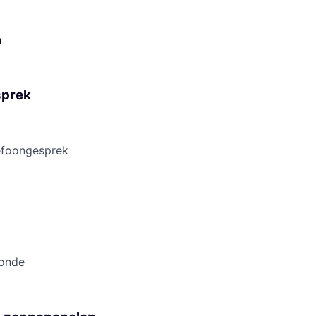
n
sprek
efoongesprek
ronde