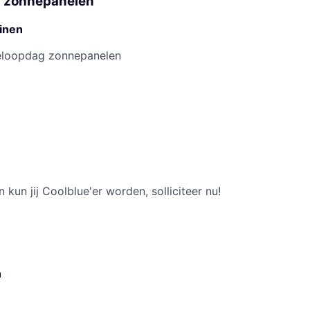
 zonnepanelen
inen
eloopdag zonnepanelen
n kun jij Coolblue'er worden, solliciteer nu!
n