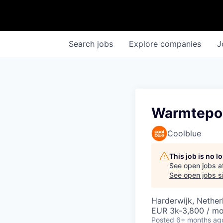
Search
jobs
Explore
companies
J
Warmtepom
Coolblue
This job is no 
See open jobs a
See open jobs si
Harderwijk, Nether
EUR 3k-3,800 / m
Posted
6+ months ag