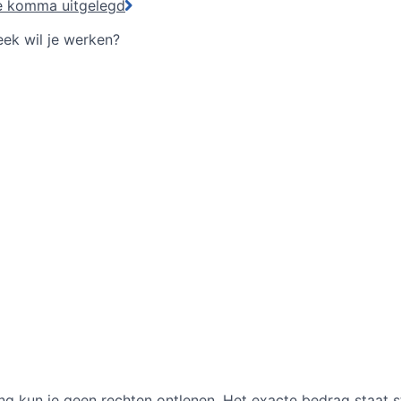
de komma uitgelegd
ek wil je werken?
g kun je geen rechten ontlenen. Het exacte bedrag staat st