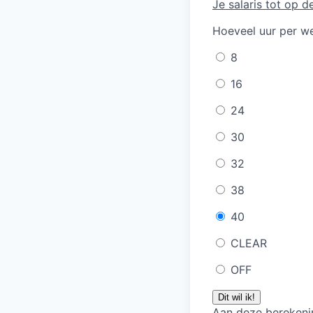
Je salaris tot op 
Hoeveel uur per we
8
16
24
30
32
38
40
CLEAR
OFF
Dit wil ik!
Aan deze berekenin