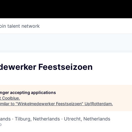
oin talent network
ewerker Feestseizoen
longer accepting applications
t
Coolblue
.
milar to "
Winkelmedewerker Feestseizoen
"
Up!Rotterdam
.
ands · Tilburg, Netherlands · Utrecht, Netherlands
o