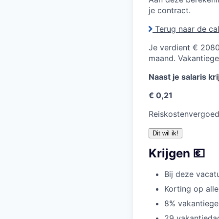
je contract.
Terug naar de cal
Je verdient € 2080
maand. Vakantiegeld
Naast je salaris kri
€ 0,21
Reiskostenvergoed
Dit wil ik!
Krijgen 💶
Bij deze vacat
Korting op all
8% vakantiege
29 vakantiedag