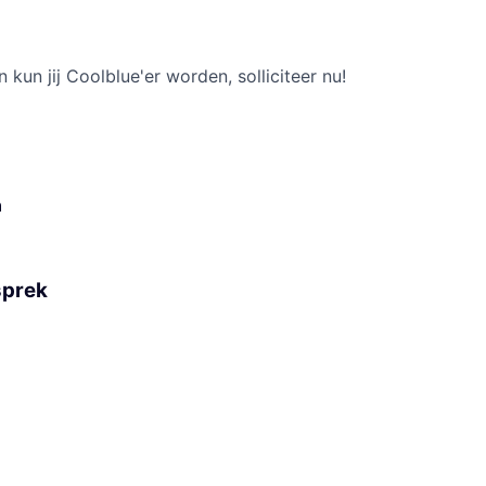
n kun jij Coolblue'er worden, solliciteer nu!
n
sprek