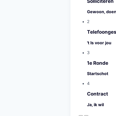
Solliciteren
Gewoon, doe
2
Telefoonge
't Is voor jou
3
1e Ronde
Startschot
4
Contract
Ja, ik wil