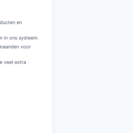
oducten en
en in ons systeem.
stmaanden voor
e veel extra