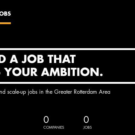
JOBS
D A JOB THAT
S YOUR AMBITION.
and scale-up jobs in the Greater Rotterdam Area
0
0
COMPANIES
JOBS