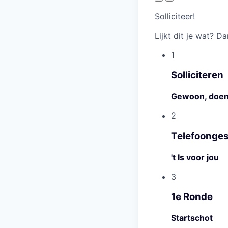
Solliciteer!
Lijkt dit je wat? Da
1
Solliciteren
Gewoon, doe
2
Telefoonge
't Is voor jou
3
1e Ronde
Startschot