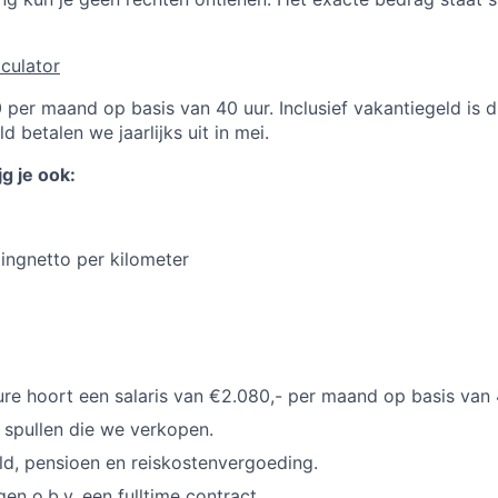
culator
 per maand op basis van 40 uur. Inclusief vakantiegeld is d
 betalen we jaarlijks uit in mei.
jg je ook:
ing
netto per kilometer
ure hoort een salaris van €2.080,- per maand op basis van
e spullen die we verkopen.
ld, pensioen en reiskostenvergoeding.
en o.b.v. een fulltime contract.