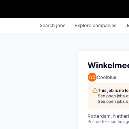
Search
jobs
Explore
companies
J
Winkelmed
Coolblue
This job is no 
See open jobs a
See open jobs si
Rotterdam, Netherl
Posted
6+ months ag