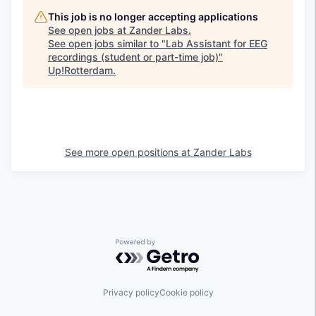
This job is no longer accepting applications
See open jobs at
Zander Labs
.
See open jobs similar to "
Lab Assistant for EEG
recordings (student or part-time job)
"
Up!Rotterdam
.
See more open positions at
Zander Labs
Powered by Getro.com
Privacy policy
Cookie policy