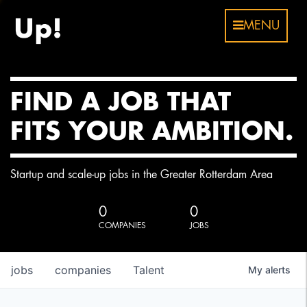
MENU
FIND A JOB THAT
FITS YOUR AMBITION.
Startup and scale-up jobs in the Greater Rotterdam Area
0
0
COMPANIES
JOBS
jobs
companies
Talent
My
alerts