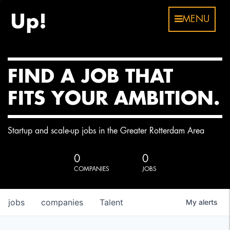
MENU
FIND A JOB THAT
FITS YOUR AMBITION.
Startup and scale-up jobs in the Greater Rotterdam Area
0
0
COMPANIES
JOBS
jobs
companies
Talent
My
alerts