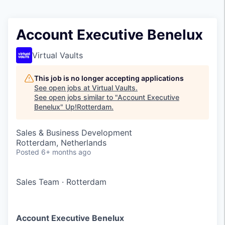
Account Executive Benelux
Virtual Vaults
This job is no longer accepting applications
See open jobs at
Virtual Vaults
.
See open jobs similar to "
Account Executive
Benelux
"
Up!Rotterdam
.
Sales & Business Development
Rotterdam, Netherlands
Posted
6+ months ago
Sales Team
·
Rotterdam
Account Executive Benelux