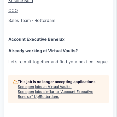
Kristine Boin
CCO
Sales Team
·
Rotterdam
Account Executive Benelux
Already working at Virtual Vaults?
Let’s recruit together and find your next colleague.
This job is no longer accepting applications
See open jobs at
Virtual Vaults
.
See open jobs similar to "
Account Executive
Benelux
"
Up!Rotterdam
.