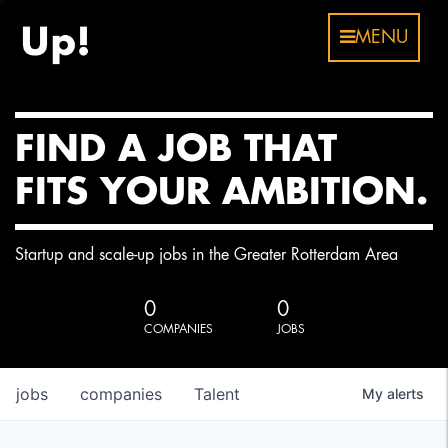
MENU
FIND A JOB THAT
FITS YOUR AMBITION.
Startup and scale-up jobs in the Greater Rotterdam Area
0
0
COMPANIES
JOBS
jobs
companies
Talent
My
alerts