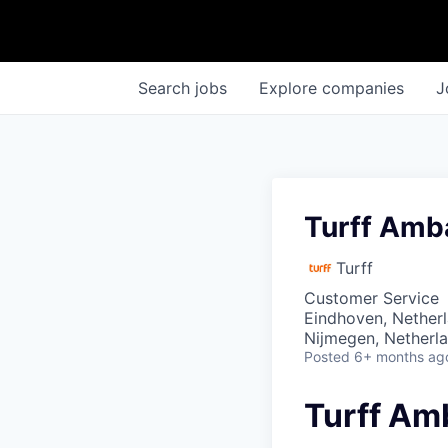
Search
jobs
Explore
companies
J
Turff Amb
Turff
Customer Service
Eindhoven, Netherl
Nijmegen, Netherl
Posted
6+ months ag
Turff Am