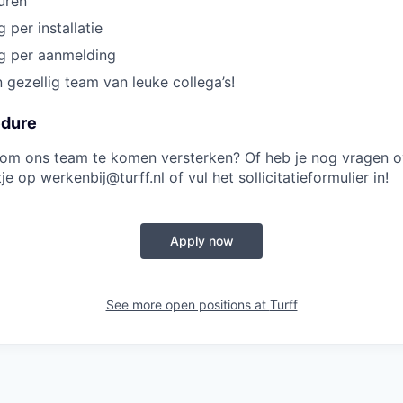
uren
 per installatie
g per aanmelding
n gezellig team van leuke collega’s!
edure
 om ons team te komen versterken? Of heb je nog vragen o
tje op
werkenbij@turff.nl
of vul het sollicitatieformulier in!
Apply now
See more open positions at
Turff