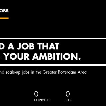
JOBS
D A JOB THAT
S YOUR AMBITION.
and scale-up jobs in the Greater Rotterdam Area
0
0
COMPANIES
JOBS