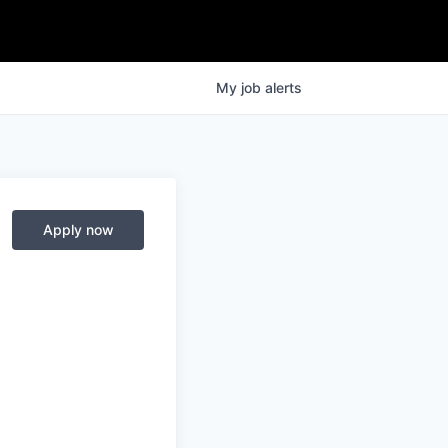
My
job
alerts
Apply now