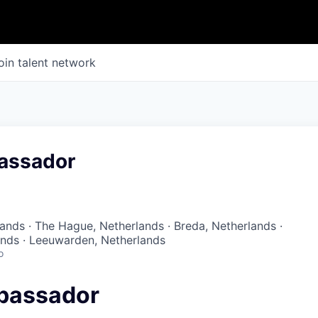
oin talent network
assador
ands · The Hague, Netherlands · Breda, Netherlands ·
ands · Leeuwarden, Netherlands
o
bassador