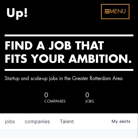
MENU
FIND A JOB THAT
FITS YOUR AMBITION.
Startup and scale-up jobs in the Greater Rotterdam Area
0
0
COMPANIES
JOBS
jobs
companies
Talent
My
alerts