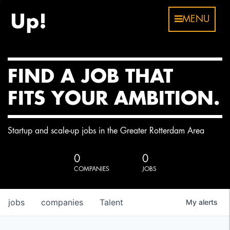
MENU
FIND A JOB THAT
FITS YOUR AMBITION.
Startup and scale-up jobs in the Greater Rotterdam Area
0
0
COMPANIES
JOBS
jobs
companies
Talent
My
alerts