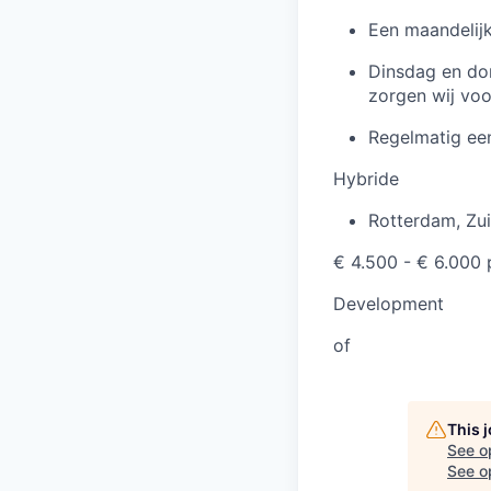
Een maandelij
Dinsdag en do
zorgen wij voo
Regelmatig een
Hybride
Rotterdam
,
Zu
€ 4.500 - € 6.000
Development
of
This 
See o
See op