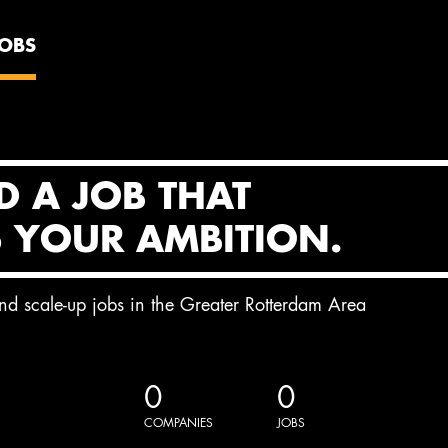
JOBS
D A JOB THAT
S YOUR AMBITION.
and scale-up jobs in the Greater Rotterdam Area
0
0
COMPANIES
JOBS