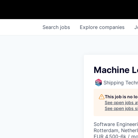
Search
jobs
Explore
companies
J
Machine L
Shipping Tech
This job is no 
See open jobs a
See open jobs si
Software Engineer
Rotterdam, Nether
EUR 4,500-6k / m