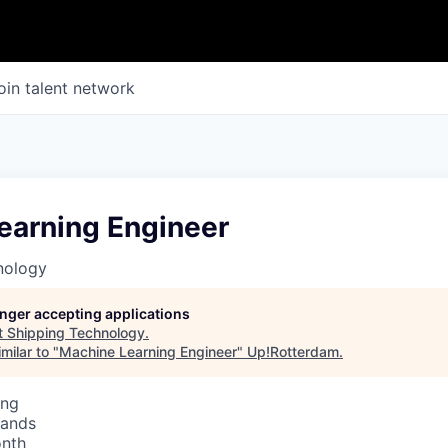
oin talent network
earning Engineer
nology
longer accepting applications
t
Shipping Technology
.
milar to "
Machine Learning Engineer
"
Up!Rotterdam
.
ing
lands
onth