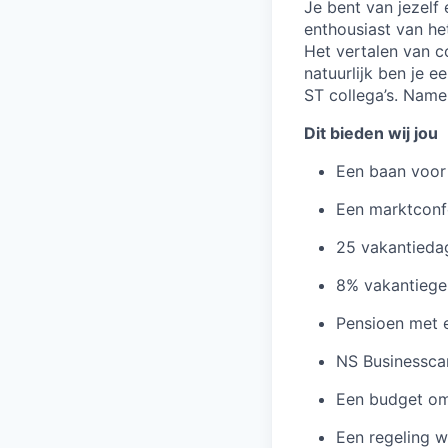
Je bent van jezelf 
enthousiast van h
Het vertalen van c
natuurlijk ben je e
ST collega’s. Namel
Dit bieden wij jou
Een baan voor
Een marktconf
25 vakantiedag
8% vakantiege
Pensioen met 
NS Businessca
Een budget om 
Een regeling wa