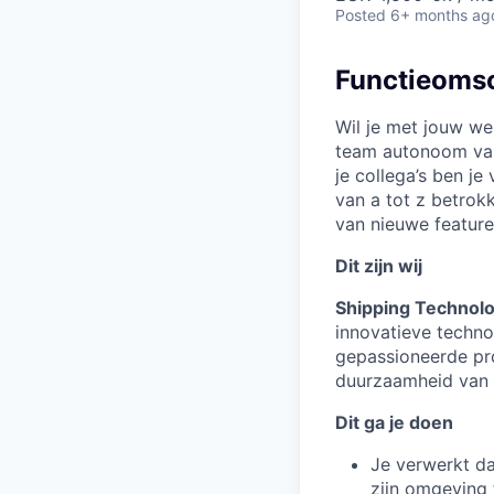
Posted
6+ months ag
Functieomsc
Wil je met jouw we
team autonoom vare
je collega’s ben j
van a tot z betrok
van nieuwe feature
Dit zijn wij
Shipping Technol
innovatieve techno
gepassioneerde pro
duurzaamheid van 
Dit ga je doen
Je verwerkt da
zijn omgeving 