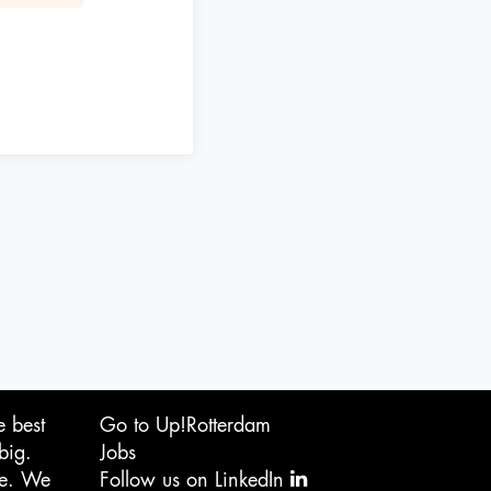
e best
Go to Up!Rotterdam
big.
Jobs
ge. We
Follow us on LinkedIn