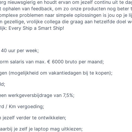
erg nieuwsgierig en houdt ervan om jezelf continu uit te da
et ophalen van feedback, om zo onze producten nog beter 
omplexe problemen naar simpele oplossingen is jou op je li
en gezellige, vrolijke collega die graag aan hetzelfde doel w
ijk: Every Ship a Smart Ship!
 40 uur per week;
orm salaris van max. € 6000 bruto per maand;
en (mogelijkheid om vakantiedagen bij te kopen);
ld;
een werkgeversbijdrage van 7,5%;
rd / Km vergoeding;
jezelf verder te ontwikkelen;
arbij je zelf je laptop mag uitkiezen;