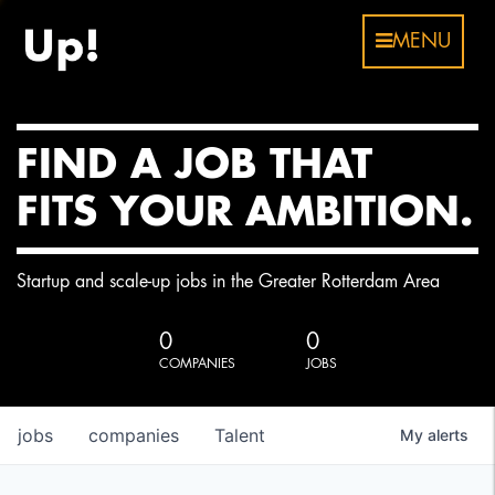
MENU
FIND A JOB THAT
FITS YOUR AMBITION.
Startup and scale-up jobs in the Greater Rotterdam Area
0
0
COMPANIES
JOBS
jobs
companies
Talent
My
alerts