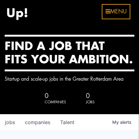
MENU
FIND A JOB THAT
FITS YOUR AMBITION.
Startup and scale-up jobs in the Greater Rotterdam Area
0
0
COMPANIES
JOBS
jobs
companies
Talent
My
alerts