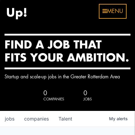
MENU
FIND A JOB THAT
FITS YOUR AMBITION.
Startup and scale-up jobs in the Greater Rotterdam Area
0
0
COMPANIES
JOBS
jobs
companies
Talent
My
alerts