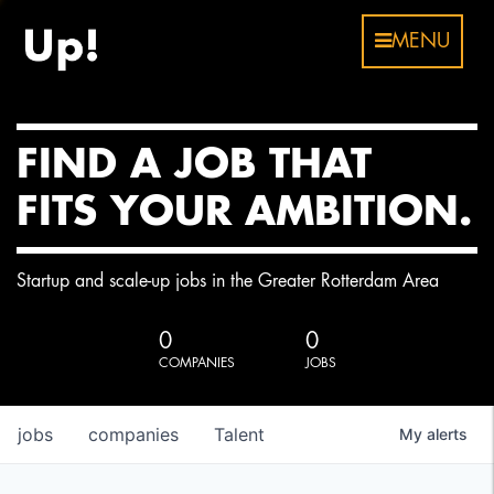
MENU
FIND A JOB THAT
FITS YOUR AMBITION.
Startup and scale-up jobs in the Greater Rotterdam Area
0
0
COMPANIES
JOBS
jobs
companies
Talent
My
alerts