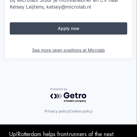
bij Microlab! Stuur je motivatiebrief en CV naar
Kelsey Leijtens, kelsey@microlab.nl
Apply now
See more open positions at
Microlab
Powered by Getro.com
Privacy policy
Cookie policy
Up!Rotterdam helps front-runners of the next