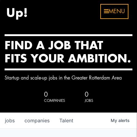
MENU
FIND A JOB THAT
FITS YOUR AMBITION.
Startup and scale-up jobs in the Greater Rotterdam Area
0
0
COMPANIES
JOBS
jobs
companies
Talent
My
alerts