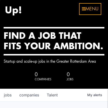
MENU
FIND A JOB THAT
FITS YOUR AMBITION.
Startup and scale-up jobs in the Greater Rotterdam Area
0
0
COMPANIES
JOBS
jobs
companies
Talent
My
alerts