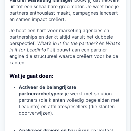
Partner Marketing Manager
bouw jij dat netwerk
uit tot een schaalbare groeimotor. Je weet hoe je
partners enthousiast maakt, campagnes lanceert
en samen impact creëert.
Je hebt een hart voor marketing agencies en
partnerships en denkt altijd vanuit het dubbele
perspectief:
What’s in it for the partner?
én
What’s
in it for Leadinfo?
Jij bouwt aan een partner-
engine die structureel waarde creëert voor beide
kanten.
Wat je gaat doen:
Activeer de belangrijkste
partnerarchetypes:
je werkt met solution
partners (die klanten volledig begeleiden met
Leadinfo) en affiliates/resellers (die klanten
doorverwijzen).
Analyseer drivers en barrières
en vertaal