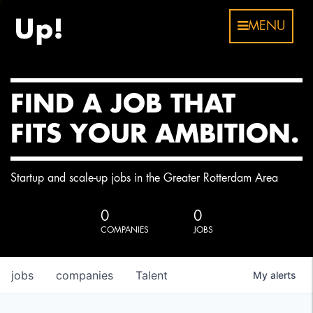
MENU
FIND A JOB THAT
FITS YOUR AMBITION.
Startup and scale-up jobs in the Greater Rotterdam Area
0
0
COMPANIES
JOBS
jobs
companies
Talent
My
alerts