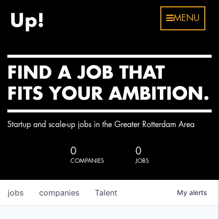
MENU
FIND A JOB THAT
FITS YOUR AMBITION.
Startup and scale-up jobs in the Greater Rotterdam Area
0
0
COMPANIES
JOBS
jobs
companies
Talent
My
alerts