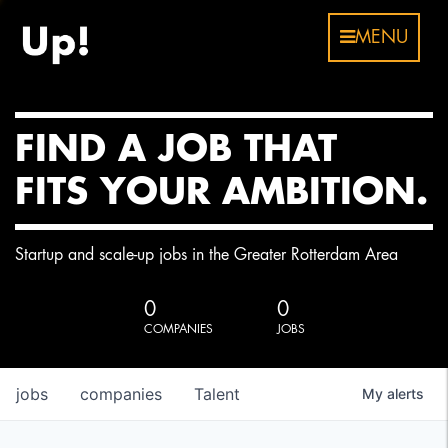
MENU
FIND A JOB THAT
FITS YOUR AMBITION.
Startup and scale-up jobs in the Greater Rotterdam Area
0
0
COMPANIES
JOBS
jobs
companies
Talent
My
alerts