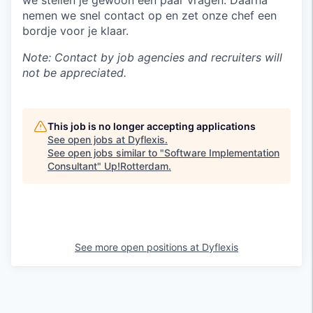
we stellen je gewoon een paar vragen. Daarna
nemen we snel contact op en zet onze chef een
bordje voor je klaar.
Note: Contact by job agencies and recruiters will
not be appreciated.
This job is no longer accepting applications
See open jobs at
Dyflexis
.
See open jobs similar to "
Software Implementation
Consultant
"
Up!Rotterdam
.
See more open positions at
Dyflexis