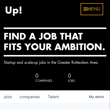
MENU
FIND A JOB THAT
FITS YOUR AMBITION.
Startup and scale-up jobs in the Greater Rotterdam Area
0
0
COMPANIES
JOBS
jobs
companies
Talent
My
alerts