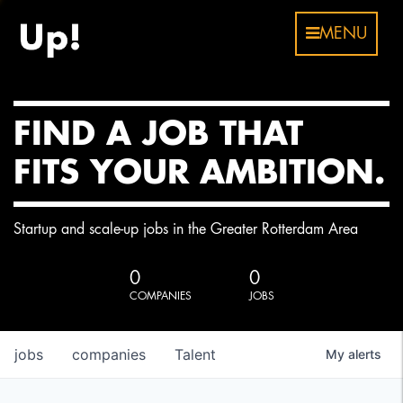
MENU
FIND A JOB THAT
FITS YOUR AMBITION.
Startup and scale-up jobs in the Greater Rotterdam Area
0
0
COMPANIES
JOBS
jobs
companies
Talent
My
alerts