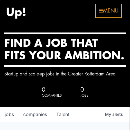
MENU
FIND A JOB THAT
FITS YOUR AMBITION.
Startup and scale-up jobs in the Greater Rotterdam Area
0
0
COMPANIES
JOBS
jobs
companies
Talent
My
alerts